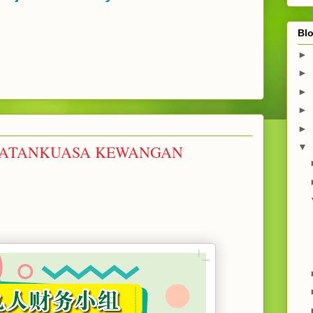
Blo
►
►
►
►
►
▼
TANKUASA KEWANGAN