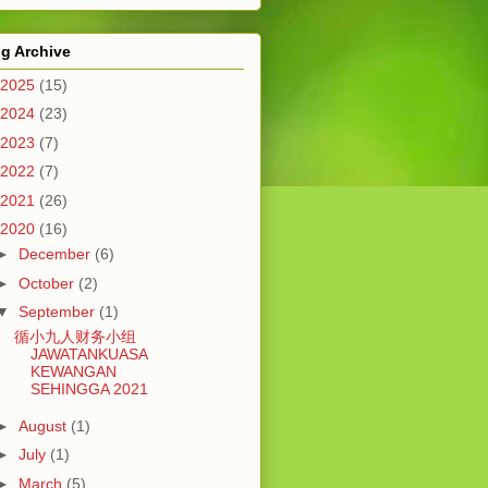
g Archive
2025
(15)
2024
(23)
2023
(7)
2022
(7)
2021
(26)
2020
(16)
►
December
(6)
►
October
(2)
▼
September
(1)
循小九人财务小组
JAWATANKUASA
KEWANGAN
SEHINGGA 2021
►
August
(1)
►
July
(1)
►
March
(5)