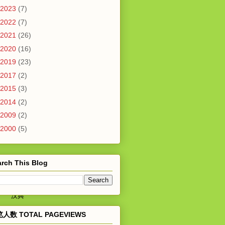
2023
(7)
2022
(7)
2021
(26)
2020
(16)
2019
(23)
2017
(2)
2015
(3)
2014
(2)
2009
(2)
2000
(5)
e-SPLG
e-OPERASI
rch This Blog
汉典
人数 TOTAL PAGEVIEWS