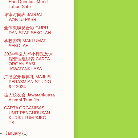
Hari Orientasi Murid
Tahun Satu
评审时间表 JADUAL
WAKTU PKSR
全体教职员合影 GURU
DAN STAF SEKOLAH
学校资料 MAKLUMAT
SEKOLAH
2024年循人华小行政及课
程管理组织表 CARTA
ORGANISASI
JAWATANKUASA...
广播室开幕典礼 MAJLIS
PERASMIAN STUDIO
6.2.2024
循人校友会 Jawatankuasa
Alumni Tsun Jin
CARTA ORGANISASI
UNIT PENGURUSAN
KURIKULUM SJKC
TS...
►
January
(1)