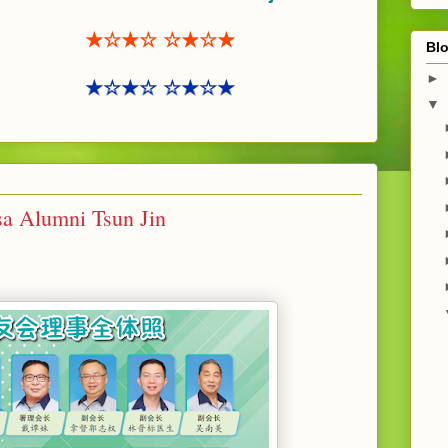
★☆★☆ ☆★☆★
Blo
►
★☆★☆ ☆★☆★
▼
Alumni Tsun Jin