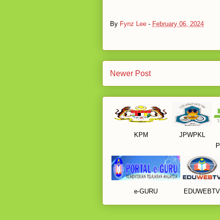
By
Fynz Lee
-
February 06, 2024
Newer Post
KPM
JPWPKL
P
e-GURU
EDUWEBTV