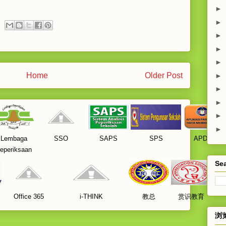
►
►
►
►
►
Home
Older Post
►
►
►
►
►
Lembaga
SSO
SAPS
SPS
APDM
eperiksaan
Sea
Office 365
i-THINK
教总
赏识教育
浏览